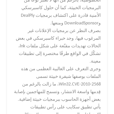
الخصوصية، بالرغم من أنها لا تُعتبر نوعًا من
البرمجيات الخبيثة، كما أن حلول كاسبرسكي
الأمنية قادرة على اكتشاف برمجيات DealPly
وDownloadSponsor ومنعها.
بصرف النظر عن برمجيات الإعلانات غير
المرغوب فيها، وجد خبراء كاسبرسكي في بعض
الحالات تهديدات مقنّعة على شكل ملفات lnk،
تشكّل في الواقع طرقًا مختصرة إلى تطبيقات
معينة.
وجرى التعرف على الغالبية العظمى من هذه
الملفات بوصفها شيفرة خبيثة تسمى
Win32.CVE-2010-2568، ما زالت بالرغم من
قِدمها واسعة الانتشار، وتسمح للمهاجمين بإصابة
بعض أجهزة الحاسوب ببرمجيات خبيثة إضافية.
يأتي تطبيق سكايب على رأس تطبيقات