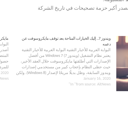
فت تصدر أكبر حزمة تصحيحات في تاريخ الشركة
ويندوز 7.. إليك الخيارات المتاحة بعد توقف مايكروسوفت عن
مايكروسوفت تص
دعمه
البوابة
البوابة العربية للأخبار التقنية البوابة العربية للأخبار التقنية
أصدرت
يعتبر نظام التشغيل (ويندوز 7) Windows 7 من أفضل
الإصدارات التي أطلقتها مايكروسوفت خلال العقد الأخير،
حيث حظى النظام بإعجاب كبير من مستخدمي إصدارات
للمرة 
ويندوز السابقة، وظل بديلًا مريحًا لإصدار (Windows 8). ولكن
 2020
إصدار
January 16, 2020
اعتبارًا من يوم أمس 14 يناير 2020 توقفت شركة…
tNews"
In "from source: AitNews"