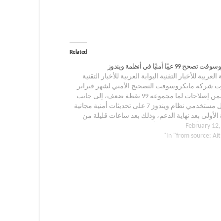
Related
حح 99 عيبًا أمنيًا في أنظمة ويندوز
 العربية للأخبار التقنية البوابة العربية للأخبار التقنية
 شركة مايكروسوفت التصحيح الأمني لشهر فبراير
المتضمن إصلاحات لما مجموعه 99 نقطة ضعف، إلى جانب
حصول مستخدمي نظام ويندوز 7 على تحديثات أمنية مجانية
الأولى بعد نهاية الدعم، وذلك بعد ساعات قليلة من
February 12,
 شركة أدوبي لتحديثات أمان لخمسة من برامجها…
In "from source: Ai