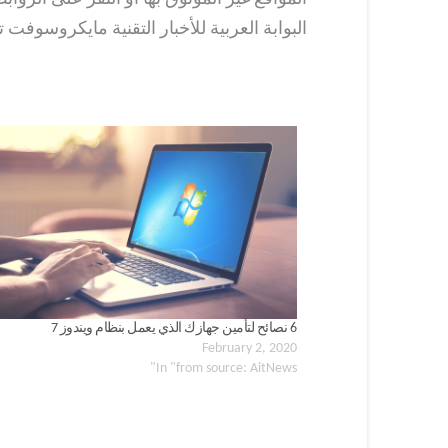
البوابة العربية للأخبار التقنية مايكروسو
6 نصائح لتأمين جهازك الذي يعمل بنظام ويندوز 7
February 2, 2020
In "from source: AitNews"