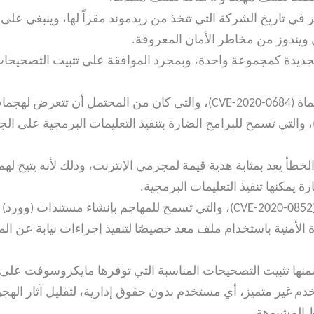
 في تاريخ الشركة التي تتخذ من ريدموند مقراً لها، وينبغي على 
يندوز من مخاطر الأمان المعروفة.
الجديدة كمجموعة واحدة، وبمجرد الموافقة على تثبيت التصحيح
وتضمنت الحزمة إصلاحًا للثغرة الأمنية المسماة (CVE-2020-0684)، والتي
ن خطأ في ملفات اختصار (Windows LNK)، والتي تسمح للبرامج الضارة بتنفيذ التعليمات ال
خطأ يعد بمثابة هدية قيمة لمجرمي الإنترنت، وذلك لأنه يتيح له
 الأمنية باستخدام ملف معد خصيصًا لتنفيذ إجراءات نيابة عن 
تثبيت التصحيحات المناسبة التي توفرها مايكروسوفت على الأنظ
 غير متميز، أي مستخدم بدون حقوق إدارية، لتقليل آثار الهجوم 
ط المشبوهة.