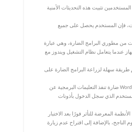
المستخدمين تثبيت هذه التحديثات الأمنية
ات، فإن المستخدم يحصل على جميع
 كان من المحتمل أن تتعرض لهجمات من مطوري البرامج الضارة، وهي عبارة
برمجية على الجهاز عندما يتعامل نظام التشغيل ويندوز مع
م طريقة سهلة لزراعة البرامج الضارة على
كما صححت مايكروسوفت الثغرة المسماة (CVE-2020-0852)، والتي تسمح للمهاجم بإنشاء مستندات (وورد) Word ضارة تنفذ التعليمات البرمجية عن
المستخدم الذي سجل الدخول بأذونات
مة المعرضة للتأثر فورًا بعد الاختبار
الناجح، بالإضافة إلى اقتراح عدم زيارة