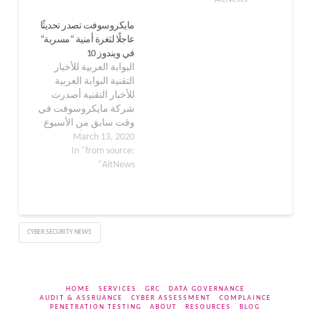
الخدمة الحماية بشكل
للأخبار التقنية تسريب
مايكروسوفت تصدر تحديثًا
البوابة العربية للأخبار
بيانات محرك بحث Bing
عاجلًا لثغرة أمنية “مسربة”
التقنية مايكروسوفت
من مايكروسوفت
في ويندوز 10
تريد التخلص من
البوابة العربية للأخبار
برمجيات لينكس الضارة
التقنية البوابة العربية
للأخبار التقنية أصدرت
شركة مايكروسوفت في
وقت سابق من الأسبوع
March 13, 2020
الحالي تحديثًا أمنيًا لنظام
In "from source:
ويندوز يُصلح ثغرة أمنية
AitNews"
صُنِّفت بأنها حرجة.
وكُشفت تفاصيل الثغرة
الأمنية يوم الثلاثاء
الماضي في إطار
التحديثات الأمنية الشهيرة
CYBER SECURITY NEWS
التي تطلقها عملاقة
التقنية الأمريكية وتُعرف
باسم Patch Tuesday.
وتوجد الثغرة…
HOME
SERVICES
GRC
DATA GOVERNANCE
AUDIT & ASSRUANCE
CYBER ASSESSMENT
COMPLAINCE
PENETRATION TESTING
ABOUT
RESOURCES
BLOG