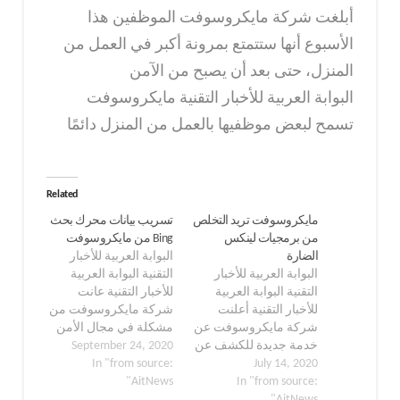
أبلغت شركة مايكروسوفت الموظفين هذا
الأسبوع أنها ستتمتع بمرونة أكبر في العمل من
المنزل، حتى بعد أن يصبح من الآمن
البوابة العربية للأخبار التقنية مايكروسوفت
تسمح لبعض موظفيها بالعمل من المنزل دائمًا
Related
مايكروسوفت تريد التخلص
تسريب بيانات محرك بحث
من برمجيات لينكس
Bing من مايكروسوفت
الضارة
البوابة العربية للأخبار
البوابة العربية للأخبار
التقنية البوابة العربية
التقنية البوابة العربية
للأخبار التقنية عانت
للأخبار التقنية أعلنت
شركة مايكروسوفت من
شركة مايكروسوفت عن
مشكلة في مجال الأمن
خدمة جديدة للكشف عن
السيبراني في وقت
September 24, 2020
July 14, 2020
التهديدات تسمى (Project
In "from source:
سابق من هذا الشهر
In "from source:
Freta)، وتأمل عملاقة
AitNews"
تتعلق بأحد خوادم محرك
AitNews"
البرمجيات أن تحسن
بحث البوابة العربية