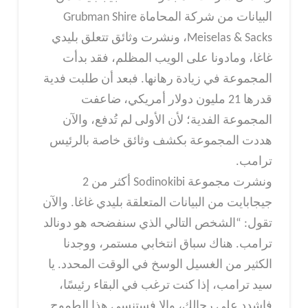
البيانات من شركة المحاماة Grubman Shire
Meiselas & Sacks، ونشرت وثائق تتعلق بليدي
غاغا، ومادونا على الويب المظلم، فقد بدأت
المجموعة في زيادة رهانها. فبعد أن طلبت فدية
قدرها 21 مليون دولار أمريكي، ضاعفت
المجموعة الفدية؛ لأن الأولى لم تُدفع، والآن
هددت المجموعة بكشف وثائق خاصة بالرئيس
ترامب.
ونشرت مجموعة Sodinokibi أكثر من 2
جيجابايت من البيانات المتعلقة بليدي غاغا. والآن
تقول: “الشخص التالي الذي سنفضحه هو دونالد
ترامب. هناك سباق انتخابي مستمر، ووجدنا
الكثير من الغسيل الوسخ في الوقت المحدد. يا
سيد ترامب، إذا كنت ترغب في البقاء رئيسًا،
فاشدد على رجالك، وإلا فستنسى هذا الطموح