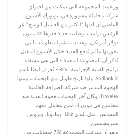
وزعمت المجموعة التي تمكنت من اختراق
شركة محاماة مشهورة في نيويورك الأسبوع
الماضي أن لديها “الكثير من الغسيل الوسخ” عن
الرئيس ترامب، وطلبت فدية قدرها 42 مليون
دولار أمريكي، وهددت بنشر المعلومات التي
بحوزتها ما لم تُدفع الفدية خلال الأسبوع المقبل.
يُذكر أن المجموعة المعنية – التي هي مشغلة
برامج الفدية الإجرامية REvil – تُعرف أيضًا باسم
Sodinokibi، ولها تاريخ طويل من الهجمات، ومنها
الهجوم المدمر ضد شركة الصرافة العالمية
Travelex. وكان آخر الهجمات هجوم الفدية ضد
محامين في نيويورك ممن يتعامل معهم
المشاهير، مثل: ليدي غاغا، ومادونا، وبروس
سبرينجستين.
وبعد أن سرقت المجموعة 756 جيجابايت من