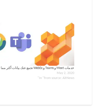
خدمات Meet و Teams و WebEx تجمع عنك بيانات أكثر مما تعتقد
May 2, 2020
In "from source: AitNews"