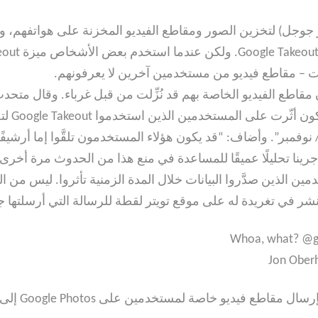
جل) لتخزين الصور ومقاطع الفيديو المخزنة على هواتفهم، وتو
ات – مقاطع فيديو من مستخدمين آخرين لا يعرفونهم.
اطع الفيديو الخاصة بهم قد نُزِّلت من قبل غرباء. وقال متح
CNBC: “
نوفمبر و25 تشرين الثاني/ نوفمبر”. وأضاف: “قد يكون هؤلاء المستخدمون تلقَّوا 
جرينا تحليلًا عميقًا للمساعدة في منع هذا من الحدوث مرة أخرى.
ل من 0.1% من المستخدمين الذين صدَّروا البيانات خلال المدة الزمنية تأثروا. 
شر في تغريدة له على موقع تويتر لقطة للرسالة التي أرسلتها ج
Whoa, what? @go
اطع فيديو خاصة لمستخدمين على Google Photos إلى غرباء