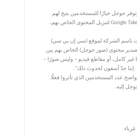
فر جوجل خيارًا للمستخدمين يتيح لهم
تنزيل نسخة من البيانات الخاصة بهم، باسم Google Takeout. ولكن عندما استخدم بعض الأشخاص ميزة Google Takeout لتنزيل المحتوى الخاص بهم،
دث باسم الشركة لموقع (سي إن بي سي)
إننا نبلغ المستخدمين عن ثغرة قد تكون أثّرت على المستخدمين الذين استخدموا Google Takeout لتصدير محتوى (صور جوجل) الخاص بهم بين
إما أرشيفًا غير كامل، أو مقاطع فيديو – وليس صورًا –
 إننا جدّ آسفون لحدوث ذلك”.
ليس من الواضح عدد المستخدمين الذي تأثروا فعلًا.
وجل إليه.