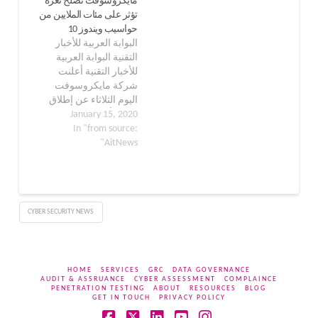
مايكروسوفت تصلح ثغرة
تؤثر على مئات الملايين من
حواسيب ويندوز 10
البوابة العربية للأخبار
التقنية البوابة العربية
للأخبار التقنية أعلنت
شركة مايكروسوفت
اليوم الثلاثاء عن إطلاق
January 15, 2020
إصلاح أمني لثغرة خطرة
In "from source:
جدًا تؤثر على مئات
AitNews"
الملايين من الحواسيب
الشخصية العاملة بنظام
التشغيل ويندوز 10.
وأوضحت عملاقة
البرمجيات الأمريكية في
CYBER SECURITY NEWS
تدوينة أنه قد عُثر على
الثغرة في مكون للتشفير
في نظام ويندوز كان…
HOME
SERVICES
GRC
DATA GOVERNANCE
AUDIT & ASSRUANCE
CYBER ASSESSMENT
COMPLAINCE
PENETRATION TESTING
ABOUT
RESOURCES
BLOG
GET IN TOUCH
PRIVACY POLICY