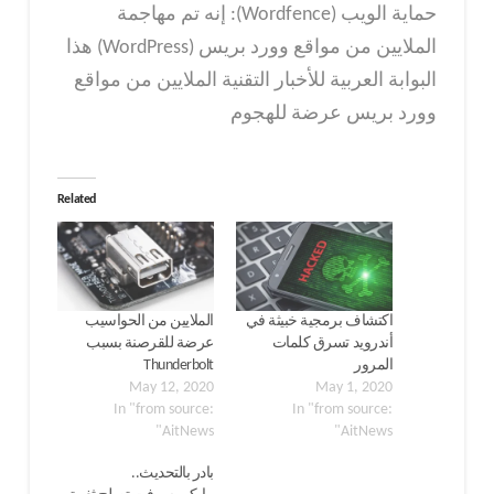
حماية الويب (Wordfence): إنه تم مهاجمة
الملايين من مواقع وورد بريس (WordPress) هذا
البوابة العربية للأخبار التقنية الملايين من مواقع
وورد بريس عرضة للهجوم
Related
اكتشاف برمجية خبيثة في
الملايين من الحواسيب
أندرويد تسرق كلمات
عرضة للقرصنة بسبب
المرور
Thunderbolt
May 12, 2020
May 1, 2020
In "from source:
In "from source:
AitNews"
AitNews"
بادر بالتحديث..