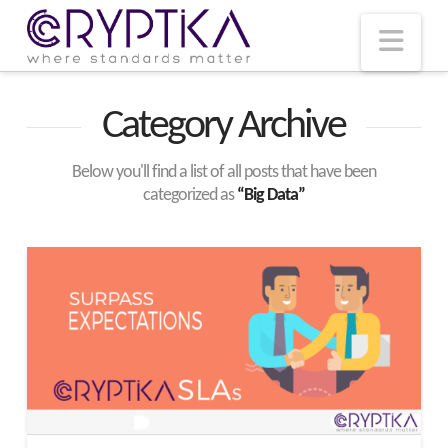
T
t
W
Nav
Category Archive
Below you'll find a list of all posts that have been
categorized as
“Big Data”