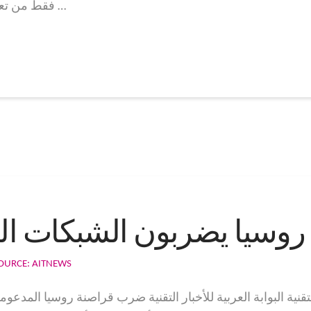
فقط من تعافي شركة جارمن من هجوم البوابة العربية …
روسيا يضربون الشبكات ال
OURCE: AITNEWS
لتقنية البوابة العربية للأخبار التقنية ضرب قراصنة روسيا المدعومون من